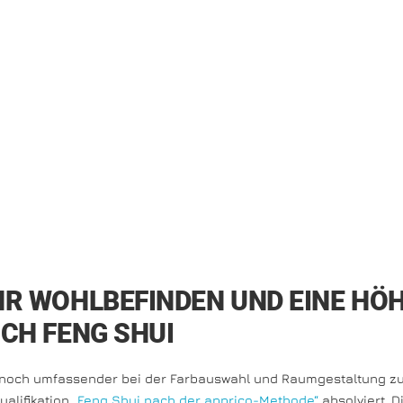
R WOHLBEFINDEN UND EINE HÖ
CH FENG SHUI
noch umfassender bei der Farbauswahl und Raumgestaltung zu 
alifikation
„Feng Shui nach der apprico-Methode“
absolviert. D