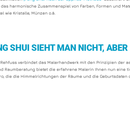
f das harmonische Zusammenspiel von Farben, Formen und Materi
tel wie Kristalle, Münzen o.ä.
NG SHUI SIEHT MAN NICHT, ABER
 Rehfuss verbindet das Malerhandwerk mit den Prinzipien der a
nd Raumberatung bietet die erfahrene Malerin Ihnen nun eine t
ro, die die Himmelrichtungen der Räume und die Geburtsdaten 