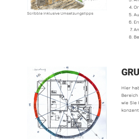
Or
Scribble inklusive Umsetzungstipps
Au
Er
An
Be
GRU
Hier ha
Bereich 
wie Sie
konzent