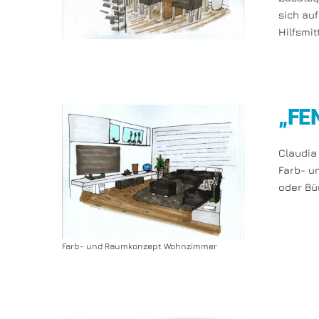
sich au
Hilfsmit
„FE
Claudia
Farb- u
oder Bü
Farb- und Raumkonzept Wohnzimmer