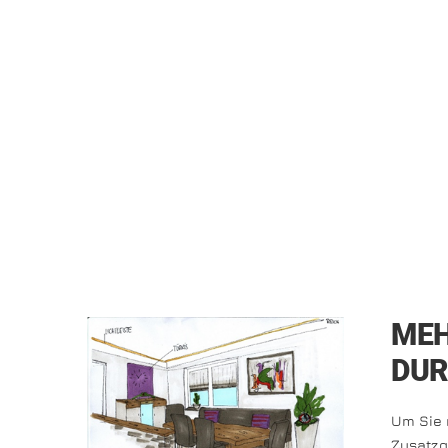
MEH
DUR
Um Sie 
Zusatzqu