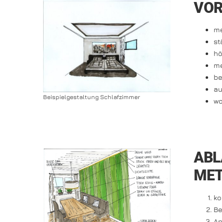
VOR
me
st
hö
me
be
au
Beispielgestaltung Schlafzimmer
wo
ABL
ME
ko
Be
An