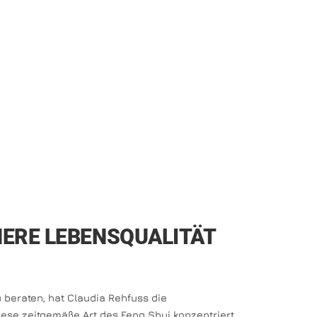
HERE LEBENSQUALITÄT
beraten, hat Claudia Rehfuss die
iese zeitgemäße Art des Feng Shui konzentriert