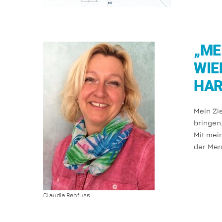
„ME
WIE
HAR
Mein Zi
bringen
Mit mei
der Men
Claudia Rehfuss